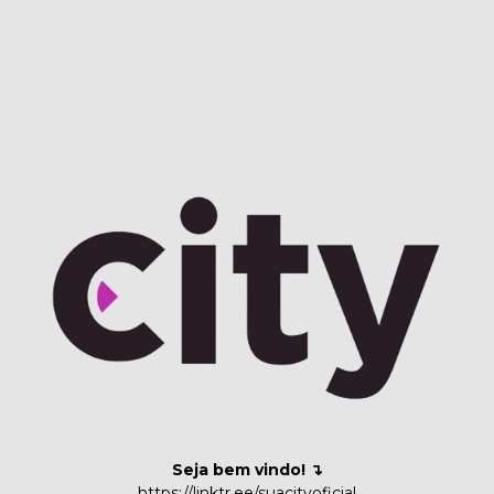
Seja bem vindo! ↴
https://linktr.ee/suacityoficial