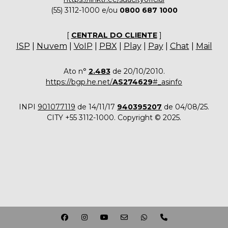
(55) 3112-1000 e/ou
0800 687 1000
[
CENTRAL DO CLIENTE
]
ISP
|
Nuvem
|
VoIP
|
PBX
|
Play
|
Pay
|
Chat
|
Mail
Ato n°
2.483
de 20/10/2010.
https://bgp.he.net/
AS274629
#_asinfo
INPI
901077119
de 14/11/17
940395207
de 04/08/25.
CITY +55 3112-1000. Copyright © 2025.